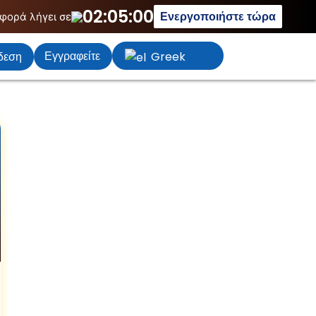
02:04:59
Ενεργοποιήστε τώρα
φορά λήγει σε
Εγγραφείτε
δεση
Greek