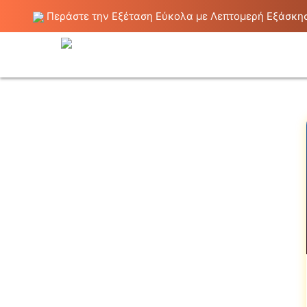
Περάστε την Εξέταση Εύκολα με Λεπτομερή Εξάσκησ